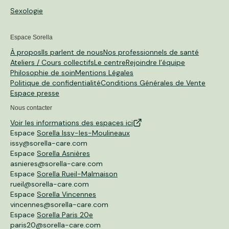
Sexologie
Espace Sorella
À propos
Ils parlent de nous
Nos professionnels de santé
Ateliers / Cours collectifs
Le centre
Rejoindre l’équipe
Philosophie de soin
Mentions Légales
Politique de confidentialité
Conditions Générales de Vente
Espace presse
Nous contacter
Voir les informations des espaces ici
Espace
Sorella Issy-les-Moulineaux
issy@sorella-care.com
Espace
Sorella Asnières
asnieres@sorella-care.com
Espace
Sorella Rueil-Malmaison
rueil@sorella-care.com
Espace
Sorella Vincennes
vincennes@sorella-care.com
Espace
Sorella Paris 20e
paris20@sorella-care.com