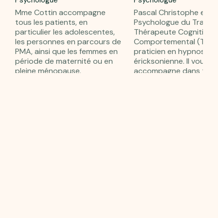
Mme Cottin accompagne
Pascal Christophe est
tous les patients, en
Psychologue du Travail,
particulier les adolescentes,
Thérapeute Cognitivo
les personnes en parcours de
Comportemental (TCC)
PMA, ainsi que les femmes en
praticien en hypnose
période de maternité ou en
éricksonienne. Il vous
pleine ménopause.
accompagne dans tout
problématiques liées à 
souffrance au travail et 
Prendre RDV
remédiation d'histoire d
(traumatismes, troubles
sexualité, anxiété, périn
deuil). Il exerce à Issy-l
Moulineaux et Rueil-
Malmaison.
Prendre RDV