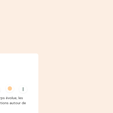
ps évolue, les
stions autour de