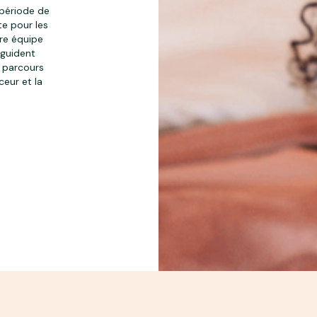
 période de
te pour les
re équipe
s guident
r parcours
ceur et la