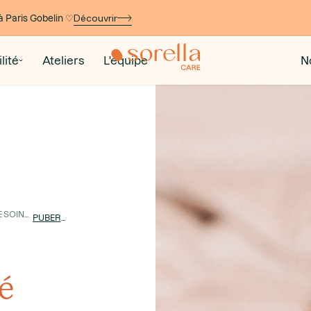
Découvrir
à Paris Gobelin ♡
lité
Ateliers
L'équipe
N
PARCOURS DE SOINS >
PUBERTÉ
é