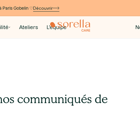
Découvrir
à Paris Gobelin ♡
lité
Ateliers
L'équipe
N
s nos communiqués de