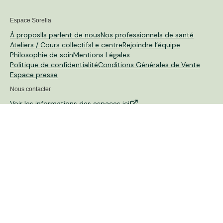
Espace Sorella
À propos
Ils parlent de nous
Nos professionnels de santé
Ateliers / Cours collectifs
Le centre
Rejoindre l’équipe
Philosophie de soin
Mentions Légales
Politique de confidentialité
Conditions Générales de Vente
Espace presse
Nous contacter
Voir les informations des espaces ici
Espace
Sorella Issy-les-Moulineaux
issy@sorella-care.com
Espace
Sorella Asnières
asnieres@sorella-care.com
Espace
Sorella Rueil-Malmaison
rueil@sorella-care.com
Espace
Sorella Vincennes
vincennes@sorella-care.com
Espace
Sorella Paris 20e
paris20@sorella-care.com
Espace
Sorella Paris Gobelin
Cet espace de santé ouvre en 2027 !