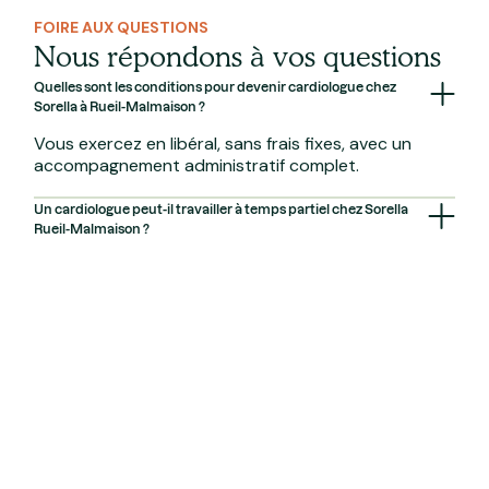
FOIRE AUX QUESTIONS
Nous répondons à vos questions
Quelles sont les conditions pour devenir cardiologue chez
Sorella à Rueil-Malmaison ?
Vous exercez en libéral, sans frais fixes, avec un
accompagnement administratif complet.
Un cardiologue peut-il travailler à temps partiel chez Sorella
Rueil-Malmaison ?
Oui, vous pouvez choisir un exercice à temps plein
ou à temps partiel, selon vos disponibilités.
Quels équipements sont disponibles pour un cardiologue à
Rueil-Malmaison ?
Le centre met à disposition un plateau technique
complet, des salles modernes et du matériel médical
de dernière génération.