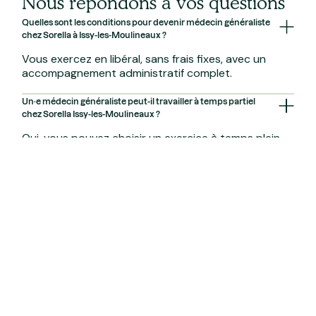
Nous répondons à vos questions
Quelles sont les conditions pour devenir médecin généraliste
chez Sorella à Issy-les-Moulineaux ?
Vous exercez en libéral, sans frais fixes, avec un
accompagnement administratif complet.
Un·e médecin généraliste peut-il travailler à temps partiel
chez Sorella Issy-les-Moulineaux ?
Oui, vous pouvez choisir un exercice à temps plein
ou à temps partiel, selon vos disponibilités.
Quels équipements sont disponibles pour un·e médecin
généraliste à Issy-les-Moulineaux ?
Le centre met à disposition un plateau technique
complet, des salles modernes et du matériel médical
de dernière génération.