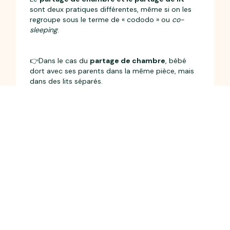
sont deux pratiques différentes, même si on les
regroupe sous le terme de « cododo » ou
co-
sleeping
.
👉Dans le cas du
partage de chambre
, bébé
dort avec ses parents dans la même pièce, mais
dans des lits séparés.
👉Dans le cas du
partage de lit
, ou du sommeil
partagé, le nourrisson dort dans votre lit ou dans
un lit spécial cododo accolé au votre sans
barrière de délimitation.
Afin de prévenir la mort inattendue du nourrisson,
il est
déconseillé de le faire dormir
directement dans le même lit que vous
.
💡L’
OMS
recommande de placer le lit du bébé
dans la chambre parentale
jusqu’à 6 mois.
💡Libre à vous de faire votre choix. Il est conseillé