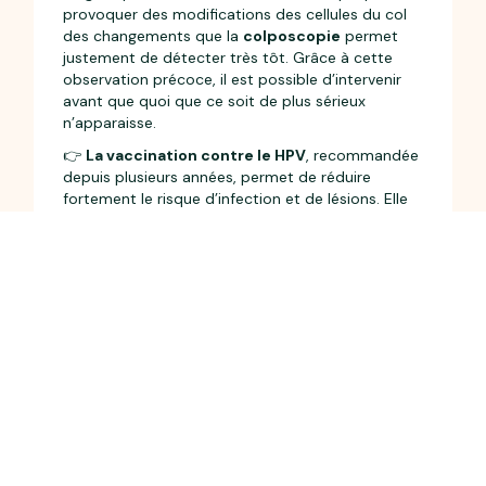
provoquer des modifications des cellules du col
des changements que la
colposcopie
permet
justement de détecter très tôt. Grâce à cette
observation précoce, il est possible d’intervenir
avant que quoi que ce soit de plus sérieux
n’apparaisse.
👉
La vaccination contre le HPV
, recommandée
depuis plusieurs années, permet de réduire
fortement le risque d’infection et de lésions. Elle
vient
en complément du dépistage par frottis
et colposcopie
, pour une protection complète
et durable de la santé gynécologique.
L’accompagnement Sorella
Chez
Sorella
, les professionnels de santé vous
accueillent dans un environnement apaisant et
respectueux. Des rendez-vous pour la
colposcopie
sont proposés au sein de nos deux
espaces de santé à
Asnières-sur-Seine
et