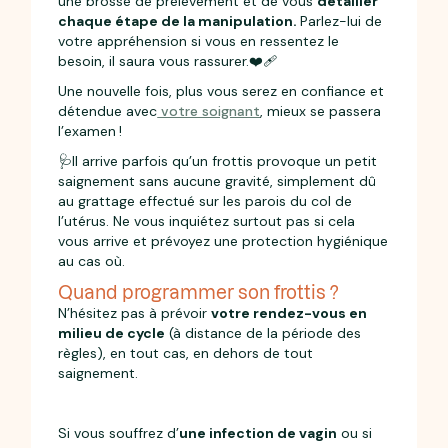
une brosse de prélèvement et de vous
détailler
chaque étape de la manipulation.
Parlez-lui de
votre appréhension si vous en ressentez le
besoin, il saura vous rassurer.❤️‍🩹
Une nouvelle fois, plus vous serez en confiance et
détendue avec
votre soignant
, mieux se passera
l’examen !
🩺Il arrive parfois qu’un frottis provoque un petit
saignement sans aucune gravité, simplement dû
au grattage effectué sur les parois du col de
l’utérus. Ne vous inquiétez surtout pas si cela
vous arrive et prévoyez une protection hygiénique
au cas où.
Quand programmer son frottis ?
N’hésitez pas à prévoir
votre rendez-vous en
milieu de cycle
(à distance de la période des
règles), en tout cas, en dehors de tout
saignement.
Si vous souffrez d’
une infection de vagin
ou si