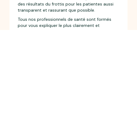
des résultats du frottis pour les patientes aussi
transparent et rassurant que possible.
Tous nos professionnels de santé sont formés
pour vous expliquer le plus clairement et
simplement possible vos résultats et répondre à
toutes vos questions.
Quels examens réaliser à la suite d’un
frottis ?
En fonction du résultat de votre frottis, le
professionnel de santé peut vous proposer de
faire un examen plus approfondi, comme la
colposcopie ou encore une biopsie Rassurez-
vous, ce test complémentaire ne révèle souvent
rien d’alarmant,
il est souvent utilisé pour
mieux comprendre les résultats de votre
frottis
. Quoi qu’il en soit, votre praticien vous
expliquera tout ça en détail ! 😉
La
colposcopie
permet de faire un test plus
approfondi du col de l’utérus et elle est
généralement réalisée lorsque le professionnel de
santé découvre des anomalies lors du frottis. Cet