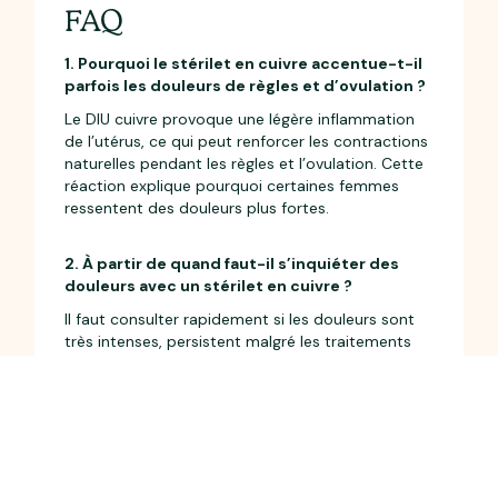
FAQ
1. Pourquoi le stérilet en cuivre accentue-t-il
parfois les douleurs de règles et d’ovulation ?
Le DIU cuivre provoque une légère inflammation
de l’utérus, ce qui peut renforcer les contractions
naturelles pendant les règles et l’ovulation. Cette
réaction explique pourquoi certaines femmes
ressentent des douleurs plus fortes.
2. À partir de quand faut-il s’inquiéter des
douleurs avec un stérilet en cuivre ?
Il faut consulter rapidement si les douleurs sont
très intenses, persistent malgré les traitements
habituels, s’accompagnent de saignements
abondants, de fièvre ou de pertes inhabituelles.
3. Quels médicaments peuvent soulager les
douleurs liées au stérilet en cuivre ?
Les anti-inflammatoires non stéroïdiens (comme