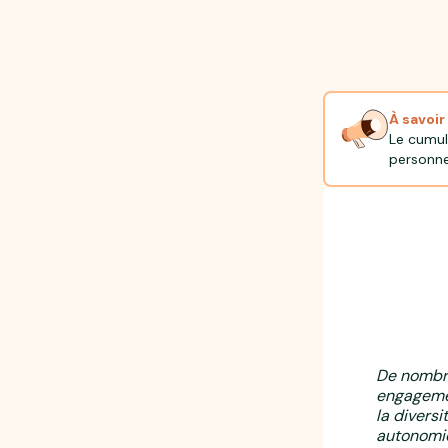
À savoir
Le cumul
personnel
De nombre
engagemen
la diversi
autonomie