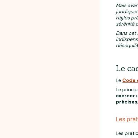
Mais avan
juridiques
règles pré
sérénité d
Dans cet a
indispens
déséquilib
Le ca
Le
Code d
Le princip
exercer u
précises
Les prat
Les pratic