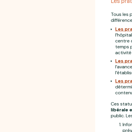
Les prat
Tous les 
différence
Les pra
l’hôpita
centre d
temps p
activité
Les pr
l’avanc
l’établ
Les pr
détermi
contenu
Ces statu
libérale 
public. Le
Inf
prév