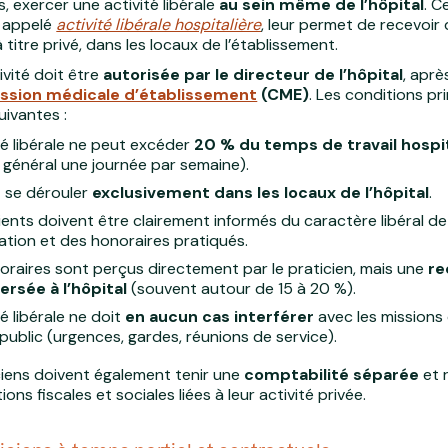
, exercer une activité libérale
au sein même de l’hôpital
. C
, appelé
activité libérale hospitalière
, leur permet de recevoir
 titre privé, dans les locaux de l’établissement.
ivité doit être
autorisée par le directeur de l’hôpital
, aprè
sion médicale d’établissement
(CME)
. Les conditions pr
uivantes :
ité libérale ne peut excéder
20 % du temps de travail hospit
n général une journée par semaine).
it se dérouler
exclusivement dans les locaux de l’hôpital
.
ients doivent être clairement informés du caractère libéral de
ation et des honoraires pratiqués.
oraires sont perçus directement par le praticien, mais une
re
ersée à l’hôpital
(souvent autour de 15 à 20 %).
té libérale ne doit
en aucun cas interférer
avec les missions
 public (urgences, gardes, réunions de service).
ciens doivent également tenir une
comptabilité séparée
et 
tions fiscales et sociales liées à leur activité privée.