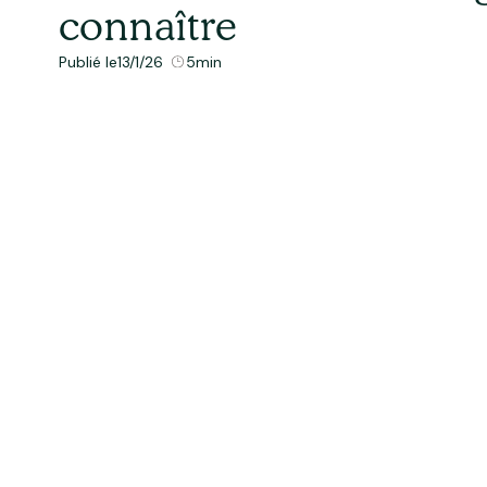
connaître
Publié le
13/1/26
5
min