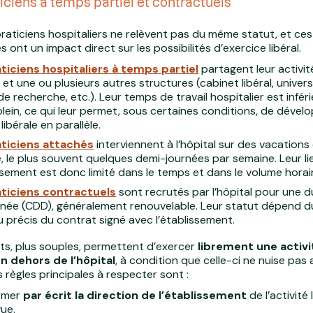
iciens à temps partiel et contractuels
praticiens hospitaliers ne relèvent pas du même statut, et ces
s ont un impact direct sur les possibilités d’exercice libéral.
ticiens hospitaliers à temps partiel
partagent leur activit
l et une ou plusieurs autres structures (cabinet libéral, univers
e recherche, etc.). Leur temps de travail hospitalier est infér
lein, ce qui leur permet, sous certaines conditions, de dével
 libérale en parallèle.
aticiens attachés
interviennent à l’hôpital sur des vacations 
e, le plus souvent quelques demi-journées par semaine. Leur l
issement est donc limité dans le temps et dans le volume horai
aticiens contractuels
sont recrutés par l’hôpital pour une 
née (CDD), généralement renouvelable. Leur statut dépend d
 précis du contrat signé avec l’établissement.
ts, plus souples, permettent d’exercer
librement une activi
en dehors de l’hôpital
, à condition que celle-ci ne nuise pas 
s règles principales à respecter sont :
ormer
par écrit la direction de l’établissement
de l’activité 
ue.