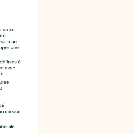
é entre
ité,
ieur à un
opper une
définies à
ien avec
re.
durée
u
té
au service
libérale