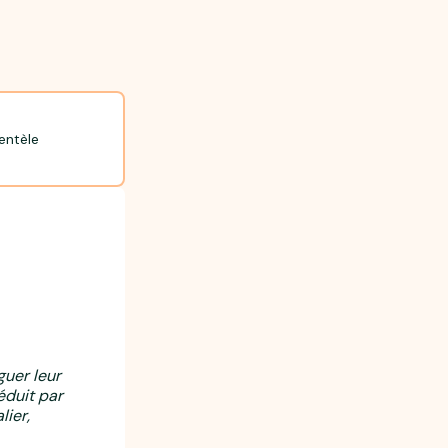
entèle
guer leur
éduit par
lier,