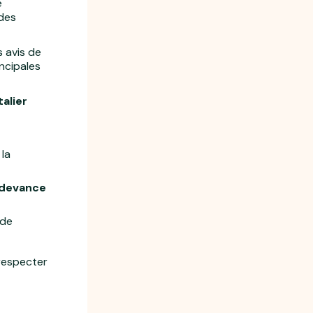
e
 des
s avis de
incipales
alier
 la
devance
 de
respecter