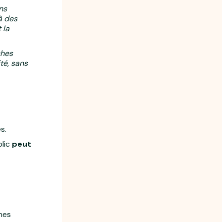
ns
 à des
 la
ches
té, sans
és.
blic
peut
ines