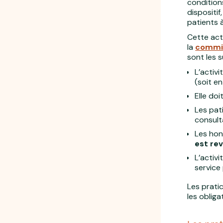
conditions
dispositif
patients à
Cette act
la
commis
sont les s
L’activ
(soit e
Elle do
Les pat
consult
Les hon
est rev
L’activi
service
Les prati
les obliga