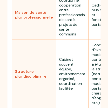
coordonné,
coopération
Cadre col
entre
plus stru
Maison de santé
professionnels
et
pluriprofessionnelle
de santé,
fonction
projets de
partagé
santé
communs
Conditio
d'exercic
modalité
Cabinet
contract
souvent
à étudier
équipé,
la struct
Structure
environnement
(nature 
pluridisciplinaire
organisé,
contrat,
coordination
modalité
facilitée
partage 
charges,
d'engage
etc.)