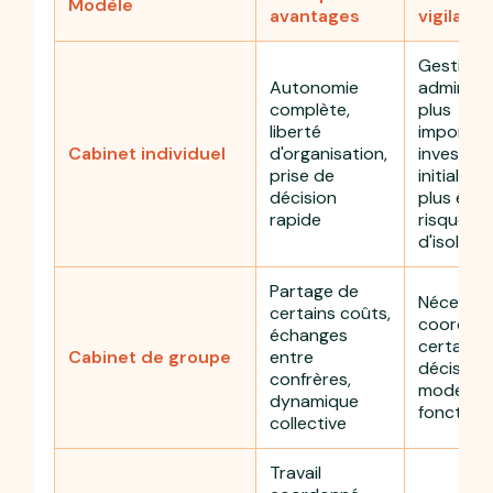
Modèle
avantages
vigilanc
Gestion
Autonomie
administr
complète,
plus
liberté
importan
Cabinet individuel
d'organisation,
investis
prise de
initial so
décision
plus élev
rapide
risque
d'isolem
Partage de
Nécessit
certains coûts,
coordon
échanges
certaine
Cabinet de groupe
entre
décisions
confrères,
modes d
dynamique
fonction
collective
Travail