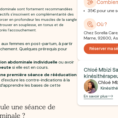
Combien
abdominale sont fortement recommandées
35€ pour une 
ectifs s’inscrivent en complémentarité des
orcer en profondeur les muscles de la sangle
Où ?
trouver en souplesse, en tonus et de
près l’accouchement.
Chez Sorella Care
Marne, 92600, As
 aux femmes en post-partum, à partir
uchement. Quelques prérequis pour
Réserver ma s
ion abdominale individuelle
ou avoir
peute
si elle est en cours.
Chloé Mbizi Sa
une première séance de rééducation
kinésithérape
 d’exclure les contre-indications à la
Chloé Mb
 d’apprendre les bases de cette
Kinésith
En savoir plus
ule une séance de
minale ?