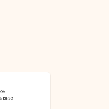
20h
 à 13h30