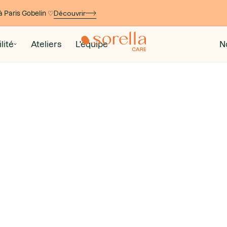
Découvrir
à Paris Gobelin ♡
lité
Ateliers
L'équipe
N