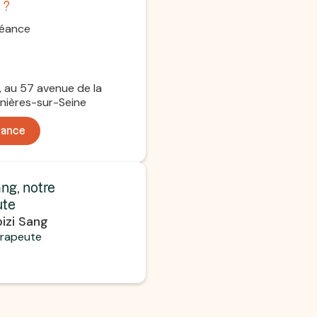
 ?
séance
, au 57 avenue de la
nières-sur-Seine
éance
ng, notre
ute
izi Sang
érapeute